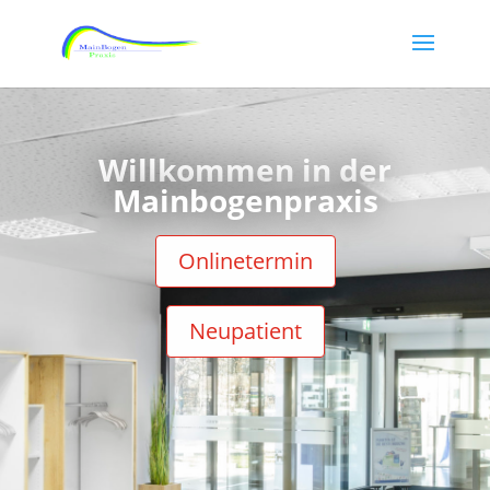
Willkommen in der
Mainbogenpraxis
Onlinetermin
Neupatient